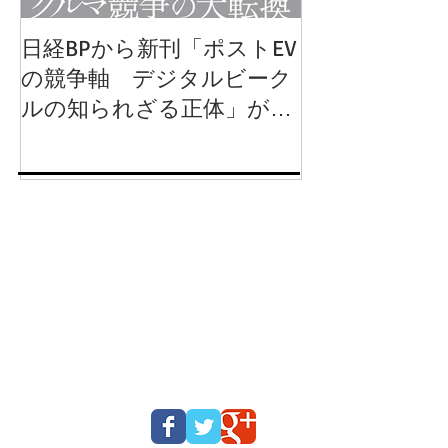
日経BPから新刊「ポストEV
岩波新書から
の競争軸 デジタルビーク
動運転 クル
ルの知られざる正体」が
るか」が出版
2024年8月1日に発行されま
す