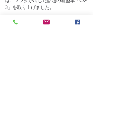
は、マツダが出した話題の新型車「CX-
3」を取り上げました。 
　CX-3の特徴は、コンパクトクラスで
は珍しいボンネットを長く取ったスポ
ーティなデザインと、ディーゼルエン
ジン仕様に絞ったことです。 
　マツダのデザインの狙い、そしてデ
ィーゼルにしぼった理由を解説しまし
た。ぜひ
コラム本文
をご覧ください。
コメント