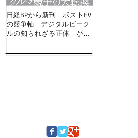
日経BPから新刊「ポストEV
岩波新書から
の競争軸 デジタルビーク
動運転 クル
ルの知られざる正体」が
るか」が出版
2024年8月1日に発行されま
す