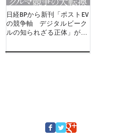
日経BPから新刊「ポストEV
岩波新書から
の競争軸 デジタルビーク
動運転 クル
ルの知られざる正体」が
るか」が出版
2024年8月1日に発行されま
す