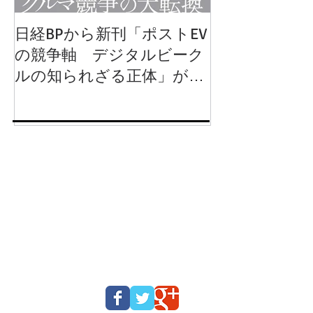
日経BPから新刊「ポストEV
岩波新書から
の競争軸 デジタルビーク
動運転 クル
ルの知られざる正体」が
るか」が出版
2024年8月1日に発行されま
す