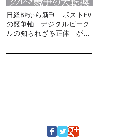
日経BPから新刊「ポストEV
岩波新書から
の競争軸 デジタルビーク
動運転 クル
ルの知られざる正体」が
るか」が出版
2024年8月1日に発行されま
す