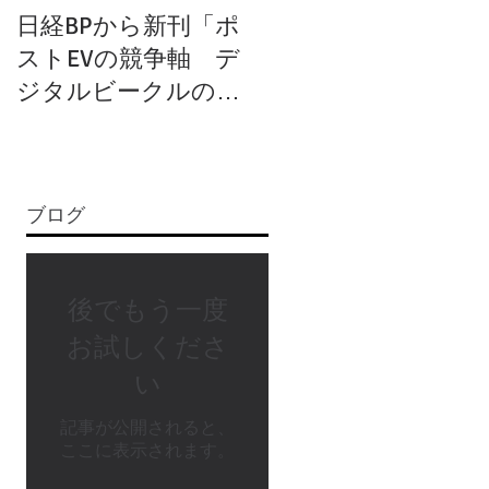
日経BPから新刊「ポ
岩波新書から新刊
ストEVの競争軸 デ
「EVと自動運転 ク
ジタルビークルの知
ルマをどう変える
られざる正体」が
か」が出版されまし
2024年8月1日に発行
た
されます
ブログ
後でもう一度
お試しくださ
い
記事が公開されると、
ここに表示されます。